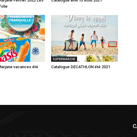
arjane Février 2022 Les
Catalogue BIM 13 Août 2021
folie
SUPERMARCHE
Marjane vacances été
Catalogue DECATHLON été 2021
C