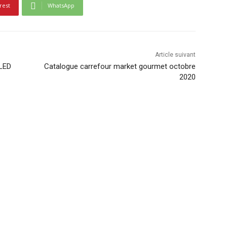
rest
WhatsApp
Article suivant
 LED
Catalogue carrefour market gourmet octobre
2020