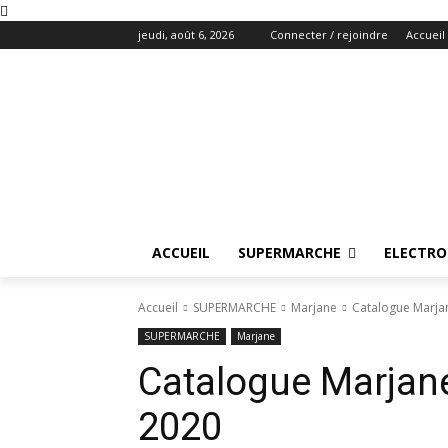
jeudi, août 6, 2026
Connecter / rejoindre
Accueil
ACCUEIL
SUPERMARCHE
ELECTR
Accueil
SUPERMARCHE
Marjane
Catalogue Marjan
SUPERMARCHE
Marjane
Catalogue Marjane
2020