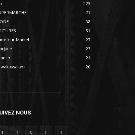
im
223
UPERMARCHE
71
ODE
58
OITURES
31
rrefour Market
27
arjane
23
upeco
21
swakassalam
20
UIVEZ NOUS