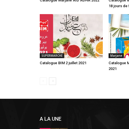
Catalogue Marjane AID ADHA 2022
Catalogue M
18 jours de 
SUPERMARCHE
Marjane
Catalogue BIM 2 juillet 2021
Catalogue 
2021
A LA UNE