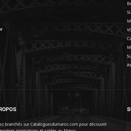
B
S
M
V
er
Ca
M
S
A
PROPOS
S
ez branchés sur Cataloguesdumaroc.com pour découvrir
dernières promotions et soldes au Maroc