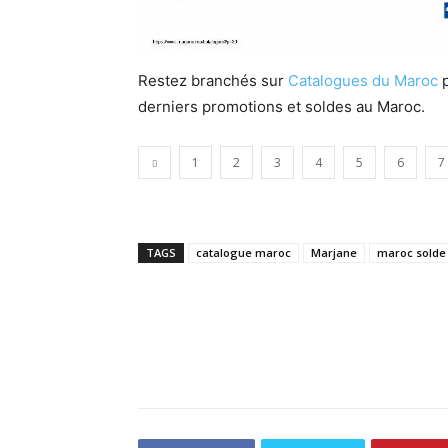
Restez branchés sur
Catalogues du Maroc
p
derniers promotions et soldes au Maroc.
1
2
3
4
5
6
7
TAGS
catalogue maroc
Marjane
maroc solde