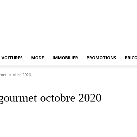
RCHE
ELECTROMENAGER
VOITURES
MODE
IMMOBILIER
PROMOTIONS
VOITURES
MODE
IMMOBILIER
PROMOTIONS
BRIC
rmet octobre 2020
 gourmet octobre 2020