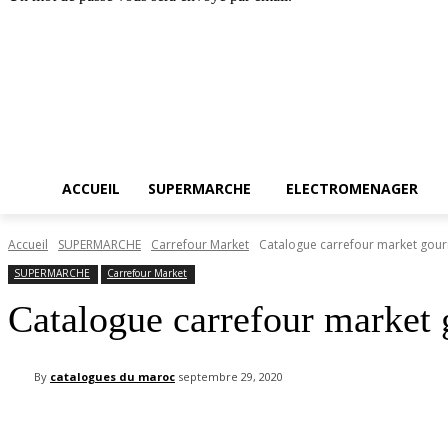
Accueil
SUPERMA
vendredi, août 7, 2026
Connecter / rejoindre
ACCUEIL
SUPERMARCHE
ELECTROMENAGER
Accueil
SUPERMARCHE
Carrefour Market
Catalogue carrefour market gou
SUPERMARCHE
Carrefour Market
Catalogue carrefour market
By
catalogues du maroc
septembre 29, 2020