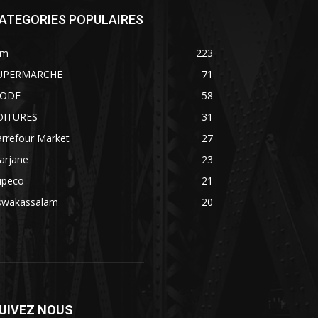
ATEGORIES POPULAIRES
im
223
UPERMARCHE
71
ODE
58
OITURES
31
rrefour Market
27
arjane
23
upeco
21
swakassalam
20
UIVEZ NOUS