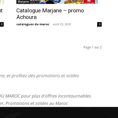
Marjane
t
Catalogue Marjane – promo
Achoura
catalogues du maroc
-
août 23, 2020
0
0
Page 1 sur 2
e, et profitez des promotions et soldes
U MAROC pour plus d'offres incontournables.
yer, Promotions et soldes au Maroc