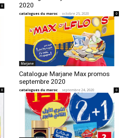
2020
0
catalogues du maroc
-
octobre 25, 2020
0
Marjane
Catalogue Marjane Max promos
septembre 2020
catalogues du maroc
-
septembre 24, 2020
0
0