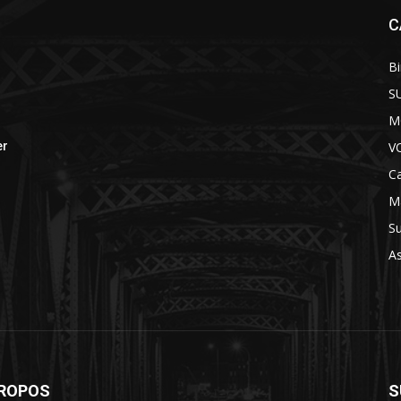
C
B
S
M
V
er
Ca
M
S
A
PROPOS
S