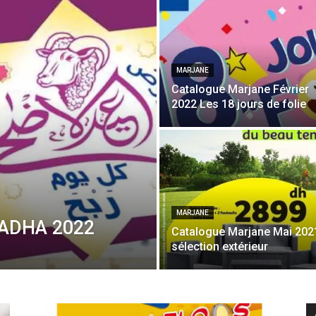
MARJANE
Catalogue Marjane Février
2022 Les 18 jours de folie
MARJANE
 ADHA 2022
Catalogue Marjane Mai 202
sélection extérieur