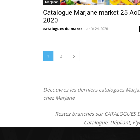
Marjane
Catalogue Marjane market 25 Aoû
2020
catalogues du maroc
-
août 24, 2020
1
2
Découvrez les derniers catalogues Marjan
chez Marjane
Restez branchés sur CATALOGUES D
Catalogue, Dépliant, Fl