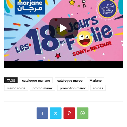
TAGS
catalogue marjane
catalogue maroc
Marjane
maroc solde
promo maroc
promotion maroc
soldes