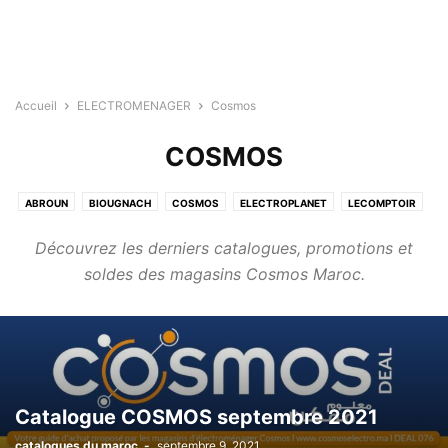
Accueil
ELECTROMENAGER
Cosmos
COSMOS
ABROUN
BIOUGNACH
COSMOS
ELECTROPLANET
LECOMPTOIR
Découvrez les derniers catalogues, promotions et
soldes des magasins Cosmos Maroc.
Catalogue COSMOS septembre 2021
catalogues du maroc
-
septembre 9, 2021