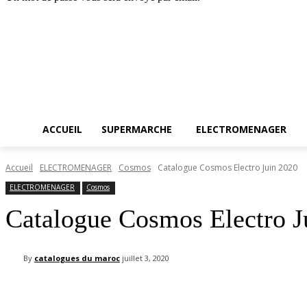
Accueil
SUPERM
dimanche, août 9, 2026
Connecter / rejoindre
ACCUEIL
SUPERMARCHE
ELECTROMENAGER
Accueil
ELECTROMENAGER
Cosmos
Catalogue Cosmos Electro Juin 2020
ELECTROMENAGER
Cosmos
Catalogue Cosmos Electro J
By
catalogues du maroc
juillet 3, 2020