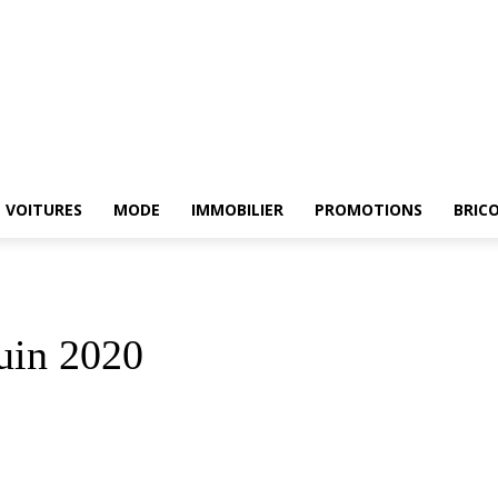
ARCHE
ELECTROMENAGER
VOITURES
MODE
IMMOBILIER
PROMOTIONS
VOITURES
MODE
IMMOBILIER
PROMOTIONS
BRIC
uin 2020