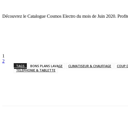
Découvrez le Catalogue Cosmos Electro du mois de Juin 2020. Profit
1
2
TAGS
BONS PLANS LAVAGE
CLIMATISEUR & CHAUFFAGE
COUP 
TÉLÉPHONIE & TABLETTE
Facebook
Twitter
Pinterest
WhatsApp