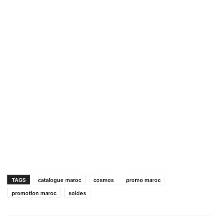
TAGS
catalogue maroc
cosmos
promo maroc
promotion maroc
soldes