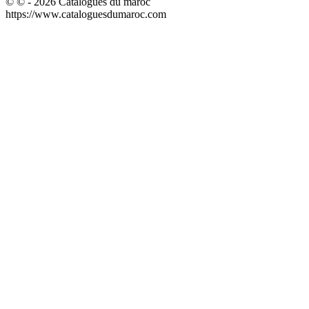
© © - 2026 Catalogues du maroc
https://www.cataloguesdumaroc.com