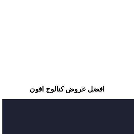
افضل عروض كتالوج افون