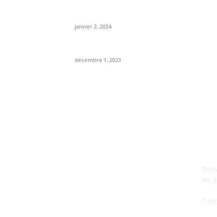
Catalogue AVON Maroc Janvier 2024
janvier 2, 2024
Catalogue AVON décembre 2023 Maroc
décembre 1, 2023
A 
Rest
les 
Cont