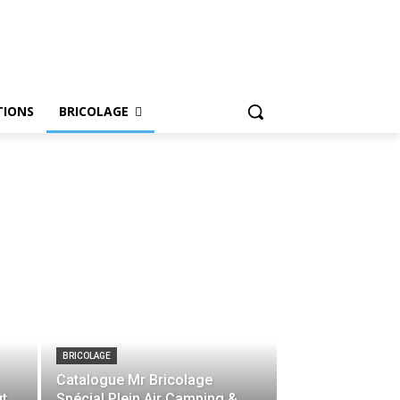
IONS
BRICOLAGE
BRICOLAGE
Catalogue Mr Bricolage
ût
Spécial Plein Air Camping &