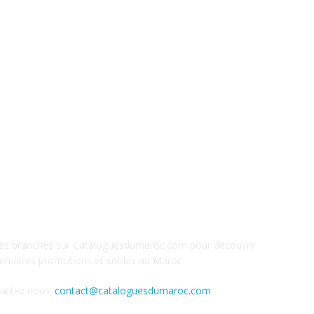
M
V
Ca
M
S
A
PROPOS
S
ez branchés sur Cataloguesdumaroc.com pour découvrir
dernières promotions et soldes au Maroc
actez nous:
contact@cataloguesdumaroc.com