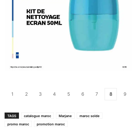
1
2
3
4
5
6
7
8
9
TAGS
catalogue maroc
Marjane
maroc solde
promo maroc
promotion maroc