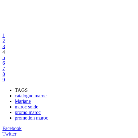
1
2
3
4
5
6
7
8
9
TAGS
catalogue maroc
Marjane
maroc solde
promo maroc
promotion maroc
Facebook
Twitter