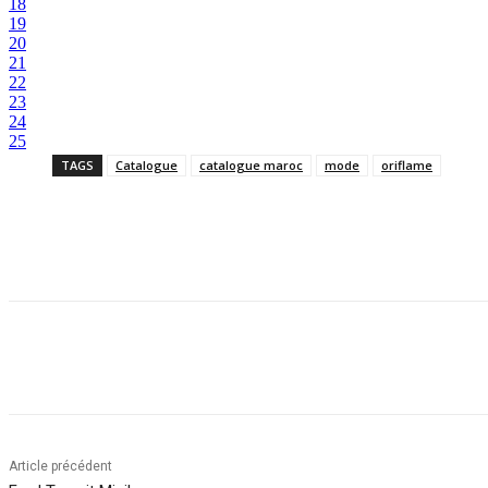
18
19
20
21
22
23
24
25
TAGS
Catalogue
catalogue maroc
mode
oriflame
Facebook
Twitter
Pinterest
WhatsApp
Article précédent