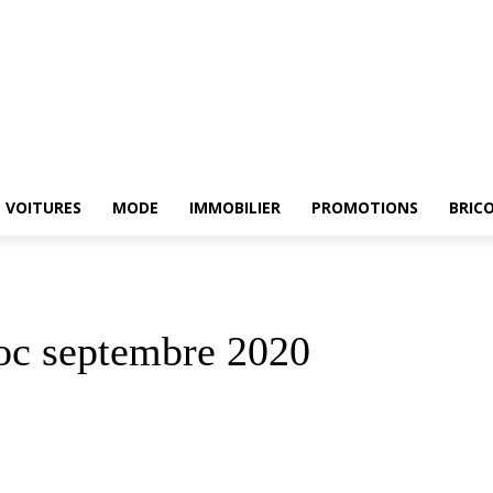
E
ELECTROMENAGER
VOITURES
MODE
IMMOBILIER
PROMOTIONS
Br
VOITURES
MODE
IMMOBILIER
PROMOTIONS
BRIC
c septembre 2020