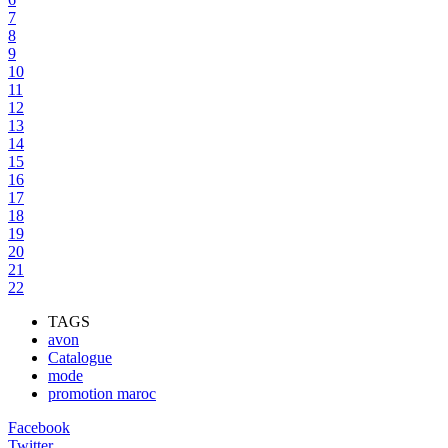
7
8
9
10
11
12
13
14
15
16
17
18
19
20
21
22
TAGS
avon
Catalogue
mode
promotion maroc
Facebook
Twitter