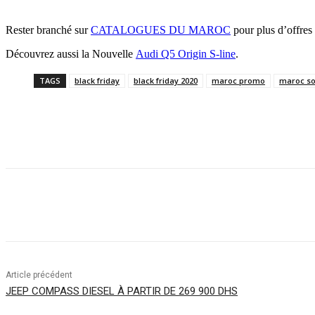
Rester branché sur
CATALOGUES DU MAROC
pour plus d’offres 
Découvrez aussi la Nouvelle
Audi Q5 Origin S-line
.
TAGS
black friday
black friday 2020
maroc promo
maroc so
Facebook
Twitter
Pinterest
WhatsApp
Article précédent
JEEP COMPASS DIESEL À PARTIR DE 269 900 DHS