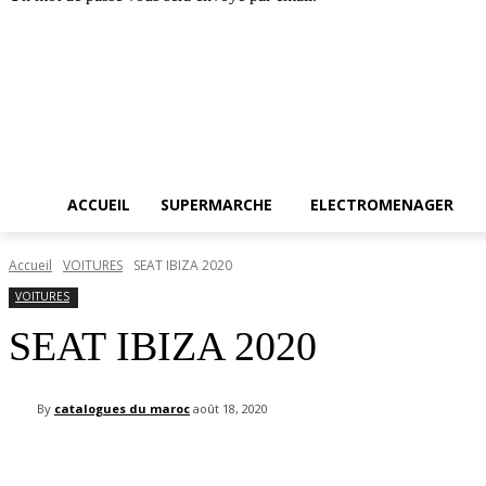
Accueil
SUPERMARCH
jeudi, août 6, 2026
Connecter / rejoindre
ACCUEIL
SUPERMARCHE
ELECTROMENAGER
Accueil
VOITURES
SEAT IBIZA 2020
VOITURES
SEAT IBIZA 2020
By
catalogues du maroc
août 18, 2020