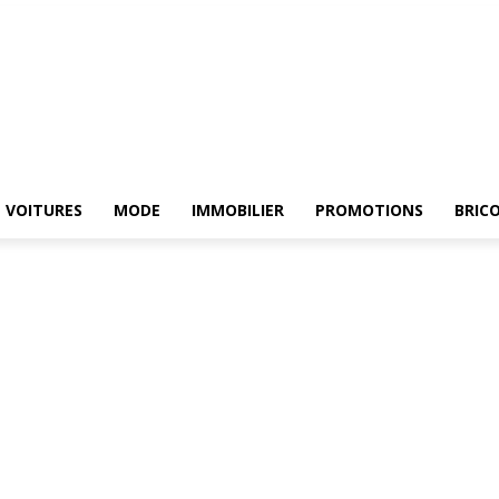
E
ELECTROMENAGER
VOITURES
MODE
IMMOBILIER
PROMOTIONS
Br
VOITURES
MODE
IMMOBILIER
PROMOTIONS
BRIC