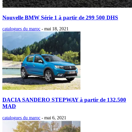
Nouvelle BMW Série 1 à partir de 299 500 DHS
catalogues du maroc
-
mai 18, 2021
DACIA SANDERO STEPWAY à partir de 132.500
MAD
catalogues du maroc
-
mai 6, 2021