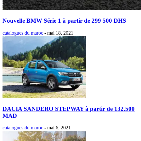
Nouvelle BMW Série 1 à partir de 299 500 DHS
catalogues du maroc
-
mai 18, 2021
DACIA SANDERO STEPWAY à partir de 132.500
MAD
catalogues du maroc
-
mai 6, 2021