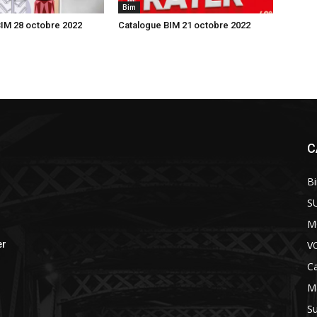
Bim
IM 28 octobre 2022
Catalogue BIM 21 octobre 2022
C
B
S
M
V
er
Ca
M
S