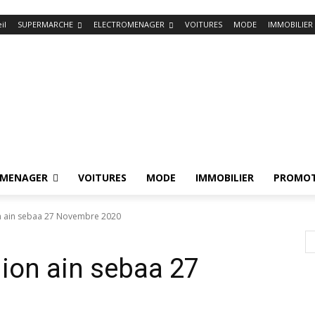
il
SUPERMARCHE
ELECTROMENAGER
VOITURES
MODE
IMMOBILIER
OMENAGER
VOITURES
MODE
IMMOBILIER
PROMOT
n ain sebaa 27 Novembre 2020
ion ain sebaa 27