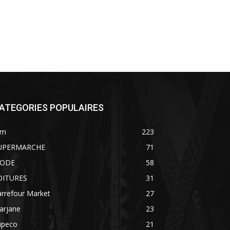
ATEGORIES POPULAIRES
im
223
UPERMARCHE
71
ODE
58
OITURES
31
rrefour Market
27
arjane
23
upeco
21