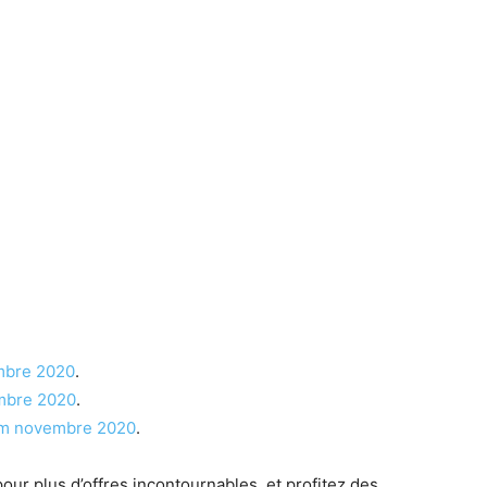
mbre 2020
.
mbre 2020
.
am novembre 2020
.
our plus d’offres incontournables, et profitez des