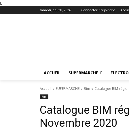
samedi, août 8, 2026
Connecter / rejoindre
Accue
ACCUEIL
SUPERMARCHE
ELECTR
Accueil
SUPERMARCHE
Bim
Catalogue BIM régio
Bim
Catalogue BIM rég
Novembre 2020