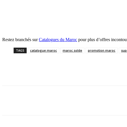
Restez branchés sur
Catalogues du Maroc
pour plus d’offres incontou
TAGS
catalogue maroc
maroc solde
promotion maroc
sup
Facebook
Twitter
Pinterest
WhatsApp