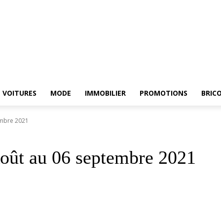
RCHE
ELECTROMENAGER
VOITURES
MODE
IMMOBILIER
PROMOTIONS
VOITURES
MODE
IMMOBILIER
PROMOTIONS
BRIC
embre 2021
ût au 06 septembre 2021