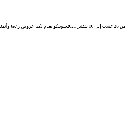
من 26 غشت إلى 06 شتنبر 2021سوبيكو يقدم لكم عروض رائعة وأثمنة لا مثيل لها على منتجات متنوعة لجميع احتياجاتكم