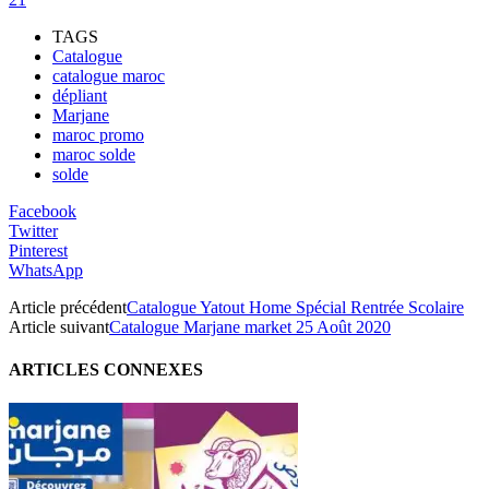
TAGS
Catalogue
catalogue maroc
dépliant
Marjane
maroc promo
maroc solde
solde
Facebook
Twitter
Pinterest
WhatsApp
Article précédent
Catalogue Yatout Home Spécial Rentrée Scolaire
Article suivant
Catalogue Marjane market 25 Août 2020
ARTICLES CONNEXES