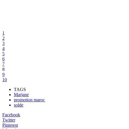
1
2
3
4
5
6
7
8
9
10
TAGS
Marjane
promotion maroc
solde
Facebook
Twitter
Pinterest