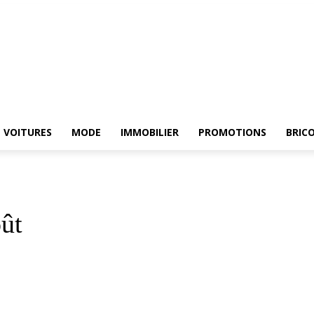
HE
ELECTROMENAGER
VOITURES
MODE
IMMOBILIER
PROMOTIONS
VOITURES
MODE
IMMOBILIER
PROMOTIONS
BRIC
ût