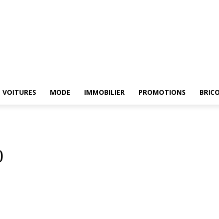
E
ELECTROMENAGER
VOITURES
MODE
IMMOBILIER
PROMOTIONS
Br
VOITURES
MODE
IMMOBILIER
PROMOTIONS
BRIC
0