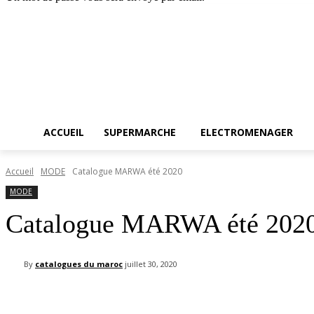
Accueil
SUPERMARCH
jeudi, août 6, 2026
Connecter / rejoindre
ACCUEIL
SUPERMARCHE
ELECTROMENAGER
Accueil
MODE
Catalogue MARWA été 2020
MODE
Catalogue MARWA été 202
By
catalogues du maroc
juillet 30, 2020