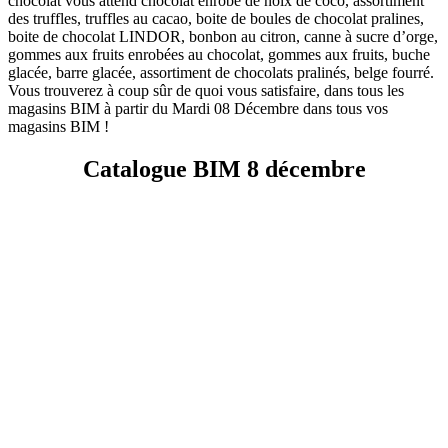
chocolat vous attend chocolat enrobé de noix de coco, assortiment
des truffles, truffles au cacao, boite de boules de chocolat pralines,
boite de chocolat LINDOR, bonbon au citron, canne à sucre d’orge,
gommes aux fruits enrobées au chocolat, gommes aux fruits, buche
glacée, barre glacée, assortiment de chocolats pralinés, belge fourré.
Vous trouverez à coup sûr de quoi vous satisfaire, dans tous les
magasins BIM à partir du Mardi 08 Décembre dans tous vos
magasins BIM !
Catalogue BIM 8 décembre