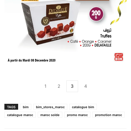
1
2
3
4
TAGS
bim
bim_stores_maroc
catalogue bim
catalogue maroc
maroc solde
promo maroc
promotion maroc