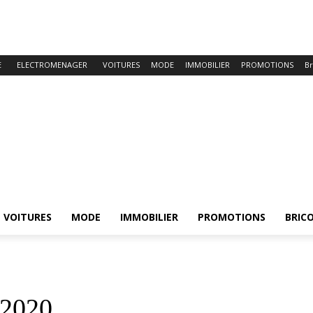
E
ELECTROMENAGER
VOITURES
MODE
IMMOBILIER
PROMOTIONS
Br
VOITURES
MODE
IMMOBILIER
PROMOTIONS
BRIC
 2020