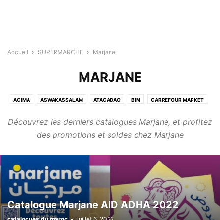
Accueil
SUPERMARCHE
Marjane
MARJANE
ACIMA
ASWAKASSALAM
ATACADAO
BIM
CARREFOUR MARKET
MARJANE
MARJANE
SUPECO
Découvrez les derniers catalogues Marjane, et profitez
des promotions et soldes chez Marjane
Catalogue Marjane AID ADHA 2022
catalogues du maroc
-
juillet 6, 2022