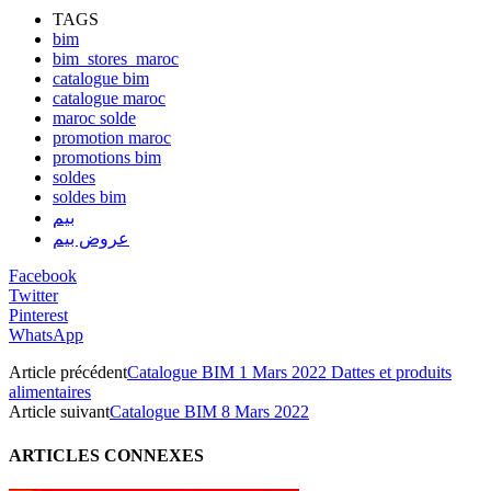
TAGS
bim
bim_stores_maroc
catalogue bim
catalogue maroc
maroc solde
promotion maroc
promotions bim
soldes
soldes bim
بيم
عروض بيم
Facebook
Twitter
Pinterest
WhatsApp
Article précédent
Catalogue BIM 1 Mars 2022 Dattes et produits
alimentaires
Article suivant
Catalogue BIM 8 Mars 2022
ARTICLES CONNEXES