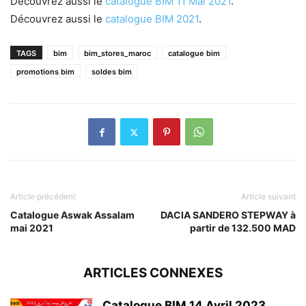
Découvrez aussi le
catalogue BIM 11 Mai 2021
.
Découvrez aussi le
catalogue BIM 2021
.
TAGS
bim
bim_stores_maroc
catalogue bim
promotions bim
soldes bim
Article précédent
Article suivant
Catalogue Aswak Assalam
DACIA SANDERO STEPWAY à
mai 2021
partir de 132.500 MAD
ARTICLES CONNEXES
Catalogue BIM 14 Avril 2023