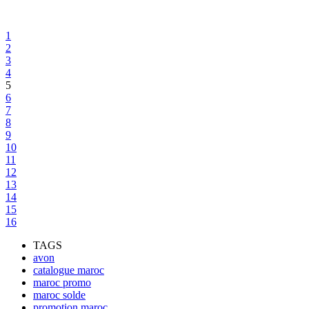
1
2
3
4
5
6
7
8
9
10
11
12
13
14
15
16
TAGS
avon
catalogue maroc
maroc promo
maroc solde
promotion maroc