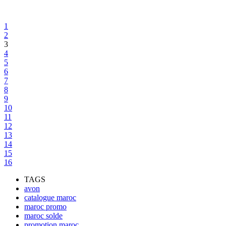
1
2
3
4
5
6
7
8
9
10
11
12
13
14
15
16
TAGS
avon
catalogue maroc
maroc promo
maroc solde
promotion maroc