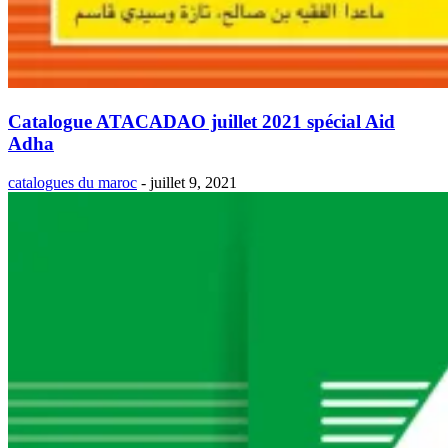
Catalogue ATACADAO juillet 2021 spécial Aid
Adha
catalogues du maroc
-
juillet 9, 2021