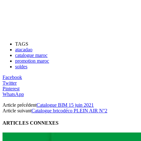
TAGS
atacadao
catalogue maroc
promotion maroc
soldes
Facebook
Twitter
Pinterest
WhatsApp
Article précédent
Catalogue BIM 15 juin 2021
Article suivant
Catalogue bricodéco PLEIN AIR N°2
ARTICLES CONNEXES