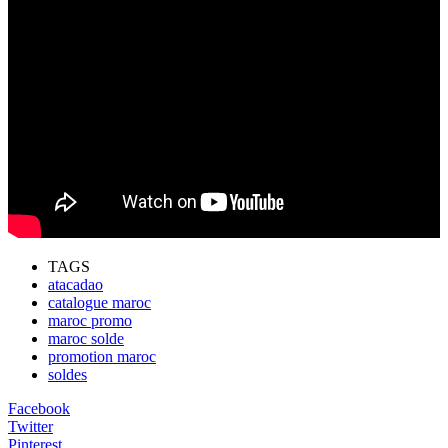
TAGS
atacadao
catalogue maroc
maroc promo
maroc solde
promotion maroc
soldes
Facebook
Twitter
Pinterest