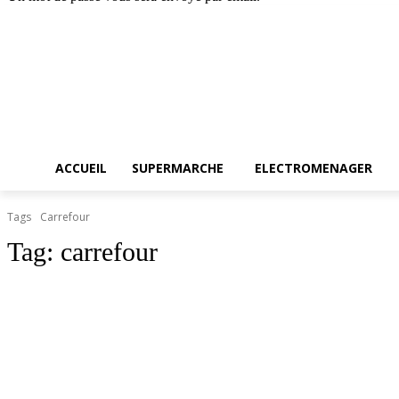
Accueil
SUPERMARC
samedi, août 8, 2026
Connecter / rejoindre
ACCUEIL
SUPERMARCHE
ELECTROMENAGER
Tags
Carrefour
Tag:
carrefour