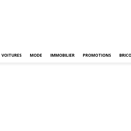
HE
ELECTROMENAGER
VOITURES
MODE
IMMOBILIER
PROMOTIONS
VOITURES
MODE
IMMOBILIER
PROMOTIONS
BRIC