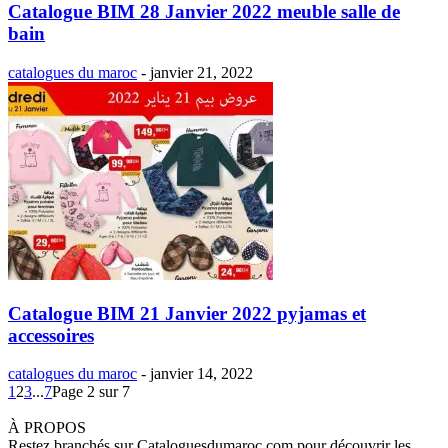
Catalogue BIM 28 Janvier 2022 meuble salle de
bain
catalogues du maroc
-
janvier 21, 2022
Catalogue BIM 21 Janvier 2022 pyjamas et
accessoires
catalogues du maroc
-
janvier 14, 2022
1
2
3
...
7
Page 2 sur 7
À PROPOS
Restez branchés sur Cataloguesdumaroc.com pour découvrir les