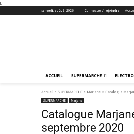
samedi, août 8, 2026
Connecter / rejoindre
Accue
ACCUEIL
SUPERMARCHE
ELECTR
Accueil
SUPERMARCHE
Marjane
Catalogue Marj
SUPERMARCHE
Marjane
Catalogue Marja
septembre 2020