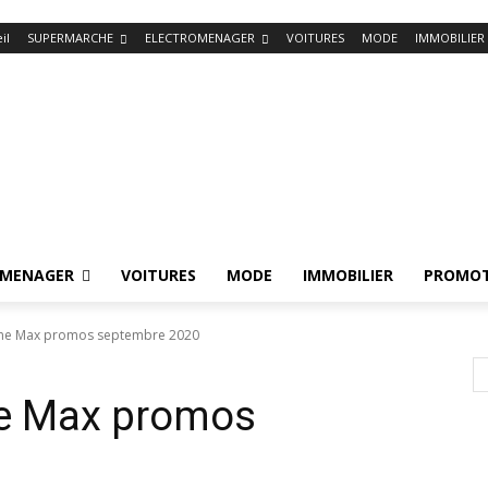
il
SUPERMARCHE
ELECTROMENAGER
VOITURES
MODE
IMMOBILIER
OMENAGER
VOITURES
MODE
IMMOBILIER
PROMOT
ane Max promos septembre 2020
ne Max promos