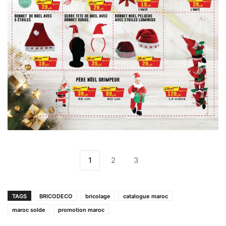
1
2
3
TAGS
BRICODECO
bricolage
catalogue maroc
maroc solde
promotion maroc