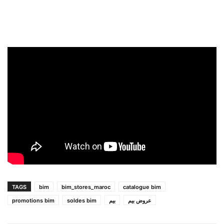
TAGS
bim
bim_stores_maroc
catalogue bim
promotions bim
soldes bim
بيم
عروض بيم