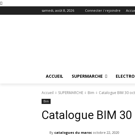
samedi, août 8, 2026
Connecter / rejoindre
Accue
ACCUEIL
SUPERMARCHE
ELECTR
Accueil
SUPERMARCHE
Bim
Catalogue BIM 30 oc
Bim
Catalogue BIM 30
By
catalogues du maroc
octobre 22, 2020