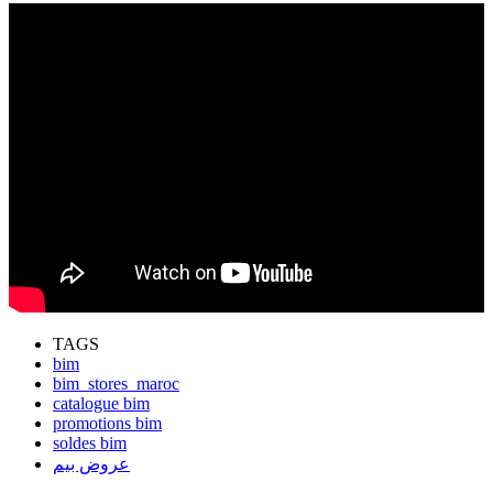
TAGS
bim
bim_stores_maroc
catalogue bim
promotions bim
soldes bim
عروض بيم