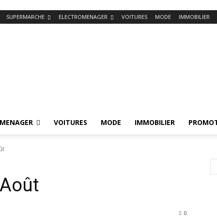
SUPERMARCHE
ELECTROMENAGER
VOITURES
MODE
IMMOBILIER
OMENAGER
VOITURES
MODE
IMMOBILIER
PROMOT
ût
 Août
0