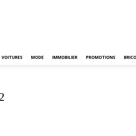
HE
ELECTROMENAGER
VOITURES
MODE
IMMOBILIER
PROMOTIONS
VOITURES
MODE
IMMOBILIER
PROMOTIONS
BRIC
2