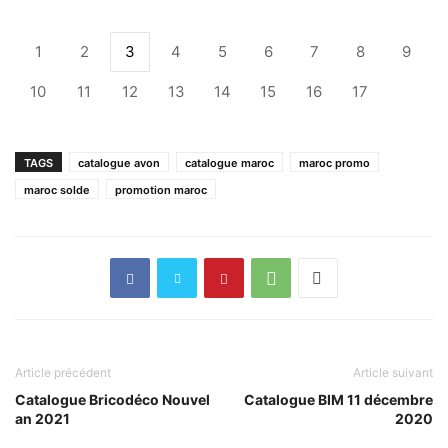
1
2
3
4
5
6
7
8
9
10
11
12
13
14
15
16
17
TAGS
catalogue avon
catalogue maroc
maroc promo
maroc solde
promotion maroc
Article précédent
Article suivant
Catalogue Bricodéco Nouvel
Catalogue BIM 11 décembre
an 2021
2020