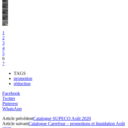
79
DH
79
DH
79
DH
79
DH
79
DH
1
2
3
4
5
6
7
TAGS
promotion
réduction
Facebook
Twitter
Pinterest
WhatsApp
Article précédent
Catalogue SUPECO Août 2020
Article suivant
Catalogue Carrefour – promotions et liquidation Août