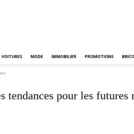
HE
ELECTROMENAGER
VOITURES
MODE
IMMOBILIER
PROMOTIONS
VOITURES
MODE
IMMOBILIER
PROMOTIONS
BRIC
mans
s tendances pour les future