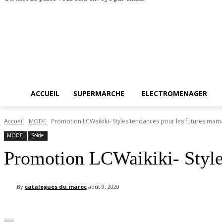
Accueil
SUPERMARC
samedi, août 8, 2026
Connecter / rejoindre
ACCUEIL
SUPERMARCHE
ELECTROMENAGER
Accueil
MODE
Promotion LCWaikiki- Styles tendances pour les futures ma
MODE
Solde
Promotion LCWaikiki- Style
By
catalogues du maroc
août 9, 2020