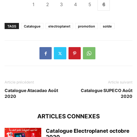
1
2
3
4
5
6
TAGS
Catalogue
electroplanet
promotion
solde
Article précédent
Article suivant
Catalogue Atacadao Août
Catalogue SUPECO Août
2020
2020
ARTICLES CONNEXES
Catalogue Electroplanet octobre