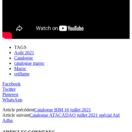
TAGS
Août 2021
Catalogue
catalogue maroc
Maroc
oriflame
Facebook
Twitter
Pinterest
WhatsApp
Article précédent
Catalogue BIM 16 juillet 2021
Article suivant
Catalogue ATACADAO juillet 2021 spécial Aid
Adha