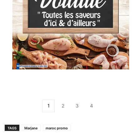
1
2
3
4
TAGS
Marjane
maroc promo