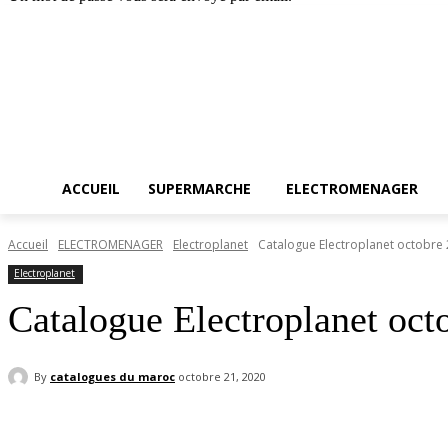
Accueil
SUPERMARC
samedi, août 8, 2026
Connecter / rejoindre
ACCUEIL
SUPERMARCHE
ELECTROMENAGER
Accueil
ELECTROMENAGER
Electroplanet
Catalogue Electroplanet octobre
Electroplanet
Catalogue Electroplanet oct
By
catalogues du maroc
octobre 21, 2020