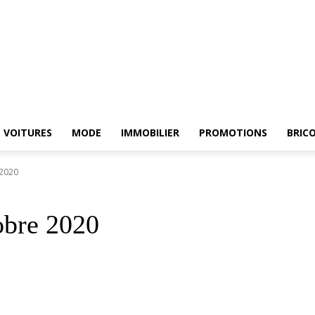
HE
ELECTROMENAGER
VOITURES
MODE
IMMOBILIER
PROMOTIONS
VOITURES
MODE
IMMOBILIER
PROMOTIONS
BRIC
 2020
obre 2020